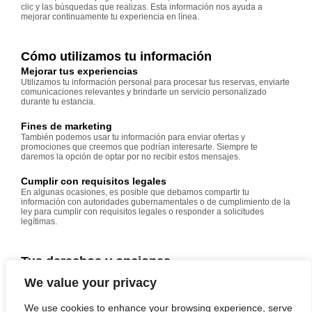
clic y las búsquedas que realizas. Esta información nos ayuda a
mejorar continuamente tu experiencia en línea.
Cómo utilizamos tu información
Mejorar tus experiencias
Utilizamos tu información personal para procesar tus reservas, enviarte
comunicaciones relevantes y brindarte un servicio personalizado
durante tu estancia.
Fines de marketing
También podemos usar tu información para enviar ofertas y
promociones que creemos que podrían interesarte. Siempre te
daremos la opción de optar por no recibir estos mensajes.
Cumplir con requisitos legales
En algunas ocasiones, es posible que debamos compartir tu
información con autoridades gubernamentales o de cumplimiento de la
ley para cumplir con requisitos legales o responder a solicitudes
legítimas.
Tus derechos y opciones
Control sobre tu información
We value your privacy
Tienes el derecho de acceder, corregir y eliminar tu información
personal en cualquier momento. También puedes optar por no recibir
comunicaciones de marketing.
We use cookies to enhance your browsing experience, serve